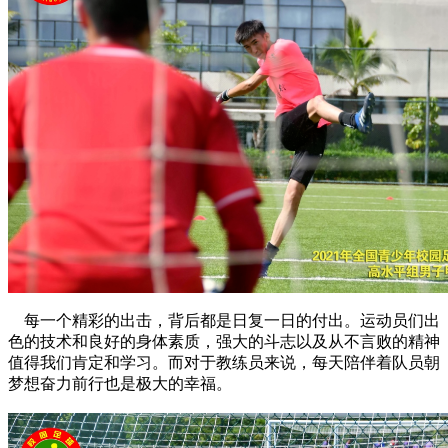
每一个精彩的出击，背后都是日复一日的付出。运动员们出
色的技术和良好的身体素质，强大的斗志以及从不言败的精神
值得我们肯定和学习。而对于教练员来说，每天陪伴着队员朝
梦想奋力前行也是极大的幸福。