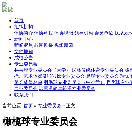
首页
组织机构
体协简介
体协章程
体协职能
领导机构
会员单位
联系方
新闻中心
新闻聚焦
校园风采
视频新闻
文件通知
成绩公告
专业委员会
乒乓球专业委员会（大学）
民族传统体育专业委员会
橄
操、艺术体操及啦啦操专业委员会
足球专业委员会
瑜伽
员会成员名单
羽毛球专业委员会（中小学）
乒乓球专业
专业委员会
冰雪滑轮与轮滑专业委员会
联系我们
当前位置:
首页
»
专业委员会
» 正文
橄榄球专业委员会