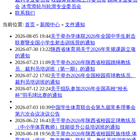
会
冰雪滑轮与轮滑专业委员会
联系我们
当前位置:
首页
»
新闻中心
»
文件通知
2026-08-05 19:44
关于举办学体联2026年全国中学生射击
联赛暨全国小学生射击训练营的通知
2026-07-30 13:22
陕西省体育局关于2026年常规课题立项
的通知
2026-07-23 11:09
关于举办2026年陕西省校园跳绳教练
员、裁判员培训班（第一期）的通知
2026-07-22 17:02
关于举办2026年全国校园荷球教练员、
裁判员培训班的通知
2026-07-12 22:24
关于组队参加2026年全国高校“校长
杯”羽毛球比赛的通知
2026-07-03 10:39
中国学生体育联合会第九届常务理事会
第六次会议决议公告
2026-06-22 16:43
关于举办2026年陕西省校园足球教练员
（中小学体育教师）技能提升公益培训班的通知
2026-06-18 19:56
关于举办2026年陕西省校园民族传统 体