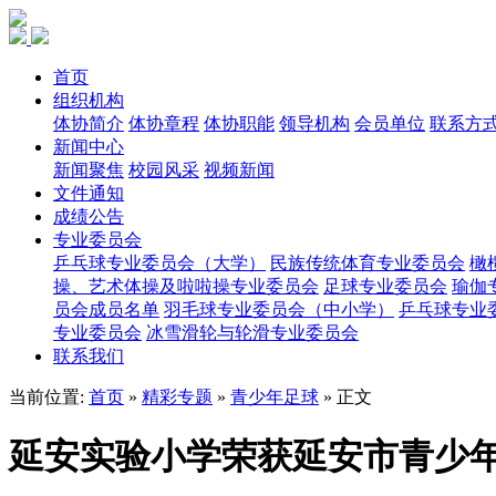
首页
组织机构
体协简介
体协章程
体协职能
领导机构
会员单位
联系方
新闻中心
新闻聚焦
校园风采
视频新闻
文件通知
成绩公告
专业委员会
乒乓球专业委员会（大学）
民族传统体育专业委员会
橄
操、艺术体操及啦啦操专业委员会
足球专业委员会
瑜伽
员会成员名单
羽毛球专业委员会（中小学）
乒乓球专业
专业委员会
冰雪滑轮与轮滑专业委员会
联系我们
当前位置:
首页
»
精彩专题
»
青少年足球
» 正文
延安实验小学荣获延安市青少年