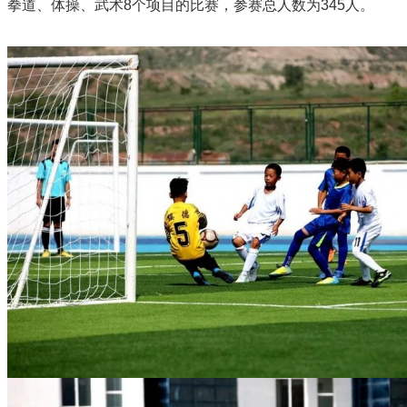
拳道、体操、武术8个项目的比赛，参赛总人数为345人。