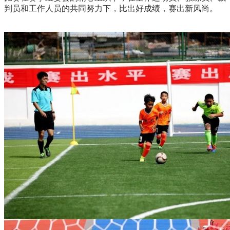
判员和工作人员的共同努力下，比出好成绩，赛出新风尚。