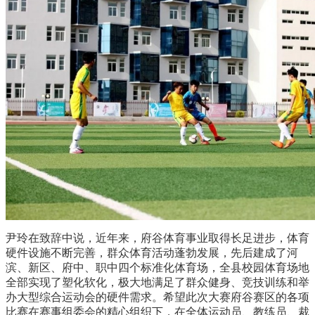
尹玲在致辞中说，近年来，府谷体育事业取得长足进步，体育
硬件设施不断完善，群众体育活动蓬勃发展，先后建成了河
滨、新区、府中、职中四个标准化体育场，全县校园体育场地
全部实现了塑化软化，极大地满足了群众健身、竞技训练和举
办大型综合运动会的硬件需求。希望此次大赛府谷赛区的各项
比赛在赛事组委会的精心组织下，在全体运动员、教练员、裁