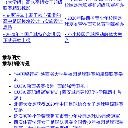
（大学组）高水平组女子超级
校园足球联赛和超级联赛举办
联赛精彩掠影
• 专家课堂｜基于核心素养的
• 2020年陕西省青少年校园足
高中足球模块设计与实施设计
球夏令营在西安体育学院举办
思路
• 2020年全国足球特色幼儿园
• 小小校园足球踢动教体大融
正式开始申报
合
推荐图文
推荐精彩专题
“中国银行杯”陕西省大学生校园足球联赛和超级联赛举
办
CUFA 陕西省赛报道 | 西邮强势卫冕！
CUFA 高职组冠军专访 | 西安城市建设职业学院历史首
冠！
北师大女足获得2020年中国足球协会女子足球甲级联赛
资格
延安实验小学荣获延安市青少年校园足球U9市级冠军
西安体育学院女子足球队勇夺全国青少年校园足球冠军