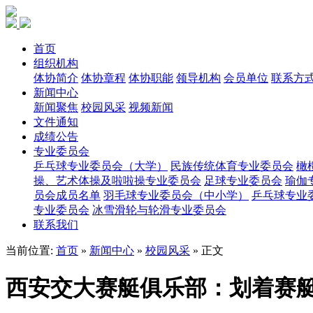
首页
组织机构
体协简介
体协章程
体协职能
领导机构
会员单位
联系方
新闻中心
新闻聚焦
校园风采
视频新闻
文件通知
成绩公告
专业委员会
乒乓球专业委员会（大学）
民族传统体育专业委员会
橄
操、艺术体操及啦啦操专业委员会
足球专业委员会
瑜伽
员会成员名单
羽毛球专业委员会（中小学）
乒乓球专业
专业委员会
冰雪滑轮与轮滑专业委员会
联系我们
当前位置:
首页
»
新闻中心
»
校园风采
» 正文
西安交大赛艇俱乐部：划着赛