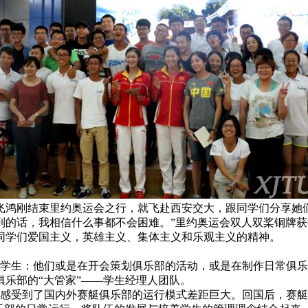
潘飞鸿刚结束里约奥运会之行，就飞赴西安交大，跟同学们分享她
到的话，我相信什么事都不会困难。”里约奥运会双人双桨铜牌
同学们爱国主义，英雄主义、集体主义和乐观主义的精神。
生：他们或是在开会策划俱乐部的活动，或是在制作日常俱乐
乐部的“大管家”——学生经理人团队。
组感受到了国内外赛艇俱乐部的运行模式差距巨大。回国后，赛