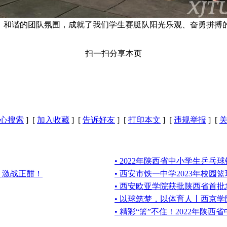
和谐的团队氛围，成就了我们学生赛艇队阳光乐观、奋勇拼搏的
扫一扫分享本页
心搜索
] [
加入收藏
] [
告诉好友
] [
打印本文
] [
违规举报
] [
• 2022年陕西省中小学生乒乓
赛）激战正酣！
• 西安市铁一中学2023年校园
• 西安欧亚学院获批陕西省首
• 以球筑梦，以体育人丨西京学
• 精彩“篮”不住！2022年陕