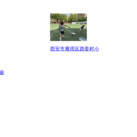
西安市雁塔区西姜村小
鉴