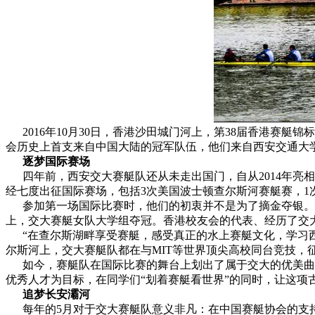
2016年10月30日，香港沙田城门河上，第38届香港赛艇锦标赛（th
会历史上首支来自中国大陆的冠军队伍，他们来自西安交通大
逐梦国际赛场
四年前，西安交大赛艇队还从未走出国门，自从2014年亮相新
经七度出征国际赛场，包括3次美国波士顿查尔斯河赛艇赛，1
参加第一场国际比赛时，他们的初衷并不是为了摘金夺银。但随
上，交大赛艇女队大学组夺冠。香港校友会的代表、经历了交
“在查尔斯湖畔享受赛艇，感受真正的水上赛艇文化，学习西
尔斯河上，交大赛艇队都在与MIT等世界顶尖高校同台竞技
如今，赛艇队在国际比赛的舞台上划出了属于交大的优美曲线
优秀人才为目标，在同学们“划着赛艇看世界”的同时，让这项
追梦长安灞河
每年的5月对于交大赛艇队意义非凡：在中国赛艇协会的支持下