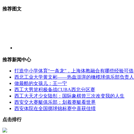
推荐图文
推荐新闻中心
打造中小学体育“一条龙”，上海体教融合有哪些经验可借
西北工业大学黄文彬——热血澎湃的橄榄球俱乐部负责人
做最酷的女孩儿：王一宁
西工大男篮积极备战CUBA西北分区赛
西工大天才少女陆彤：国际象棋曾三次改变我的人生
西安交大赛艇俱乐部：划着赛艇看世界
西安体院在全国掷球锦标赛中喜获佳绩
点击排行