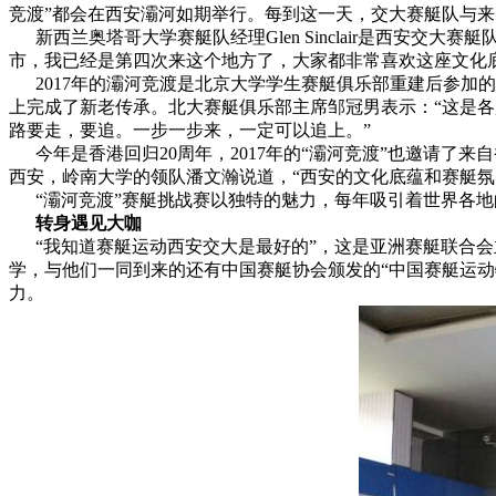
竞渡”都会在西安灞河如期举行。每到这一天，交大赛艇队与
新西兰奥塔哥大学赛艇队经理Glen Sinclair是西安交
市，我已经是第四次来这个地方了，大家都非常喜欢这座文化底
2017年的灞河竞渡是北京大学学生赛艇俱乐部重建后参加的
上完成了新老传承。北大赛艇俱乐部主席邹冠男表示：“这是
路要走，要追。一步一步来，一定可以追上。”
今年是香港回归20周年，2017年的“灞河竞渡”也邀请了
西安，岭南大学的领队潘文瀚说道，“西安的文化底蕴和赛艇
“灞河竞渡”赛艇挑战赛以独特的魅力，每年吸引着世界各地
转身遇见大咖
“我知道赛艇运动西安交大是最好的”，这是亚洲赛艇联合会主
学，与他们一同到来的还有中国赛艇协会颁发的“中国赛艇运
力。