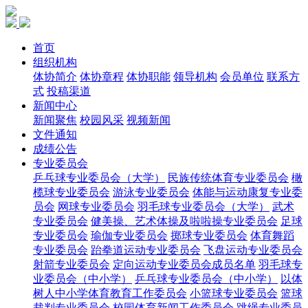
首页
组织机构
体协简介
体协章程
体协职能
领导机构
会员单位
联系方
式
投稿渠道
新闻中心
新闻聚焦
校园风采
视频新闻
文件通知
成绩公告
专业委员会
乒乓球专业委员会（大学）
民族传统体育专业委员会
橄
榄球专业委员会
游泳专业委员会
体能与运动康复专业委
员会
网球专业委员会
羽毛球专业委员会（大学）
武术
专业委员会
健美操、艺术体操及啦啦操专业委员会
足球
专业委员会
瑜伽专业委员会
掷球专业委员会
体育舞蹈
专业委员会
跆拳道运动专业委员会
飞盘运动专业委员会
射箭专业委员会
定向运动专业委员会成员名单
羽毛球专
业委员会（中小学）
乒乓球专业委员会（中小学）
以体
树人中小学体育教育工作委员会
小篮球专业委员会
篮球
裁判专业委员会
校园体育新闻工作委员会
跳绳专业委员