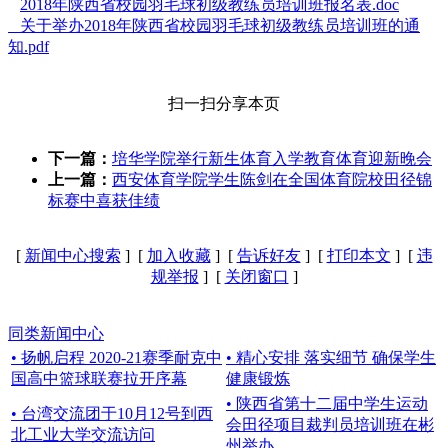
2018年陕西省校园羽毛球初级教练员培训班报名表.doc
关于举办2018年陕西省校园羽毛球初级教练员培训班的通
知.pdf
扫一扫分享本页
下一篇：
培华学院举行新生体育入学教育体育迎新晚会
上一篇：
西安体育学院学生陈剑在全国体育院校田径锦
标赛中喜获佳绩
[
新闻中心搜索
] [
加入收藏
] [
告诉好友
] [
打印本文
] [
违
规举报
] [
关闭窗口
]
同类新闻中心
• 扬帆启程 2020-21赛季耐克中
• 精心安排 落实细节 确保学生
国高中篮球联赛拉开序幕
健康锻炼
• 陕西省第十二届中学生运动
• 台湾交流团于10月12号到西
会田径项目裁判员培训班在彬
北工业大学交流访问
州举办