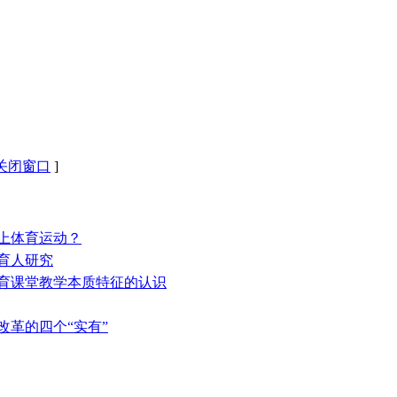
关闭窗口
]
爱上体育运动？
同育人研究
体育课堂教学本质特征的认识
改革的四个“实有”