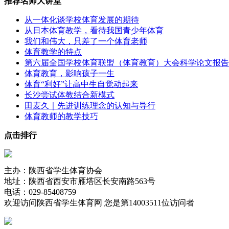
推荐名师大讲堂
从一体化谈学校体育发展的期待
从日本体育教学，看待我国青少年体育
我们和伟大，只差了一个体育老师
体育教学的特点
第六届全国学校体育联盟（体育教育）大会科学论文报告
体育教育，影响孩子一生
体育“利好”让高中生自觉动起来
长沙尝试体教结合新模式
田麦久｜先进训练理念的认知与导行
体育教师的教学技巧
点击排行
主办：陕西省学生体育协会
地址：陕西省西安市雁塔区长安南路563号
电话：029-85408759
欢迎访问陕西省学生体育网 您是第
14003511位访问者