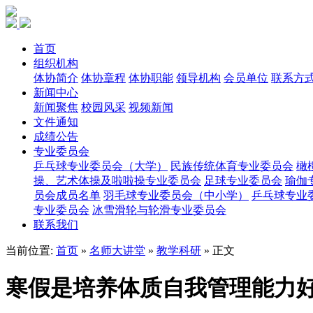
首页
组织机构
体协简介
体协章程
体协职能
领导机构
会员单位
联系方
新闻中心
新闻聚焦
校园风采
视频新闻
文件通知
成绩公告
专业委员会
乒乓球专业委员会（大学）
民族传统体育专业委员会
橄
操、艺术体操及啦啦操专业委员会
足球专业委员会
瑜伽
员会成员名单
羽毛球专业委员会（中小学）
乒乓球专业
专业委员会
冰雪滑轮与轮滑专业委员会
联系我们
当前位置:
首页
»
名师大讲堂
»
教学科研
» 正文
寒假是培养体质自我管理能力