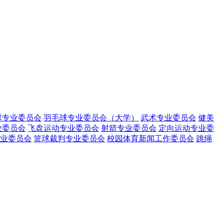
球专业委员会
羽毛球专业委员会（大学）
武术专业委员会
健美
业委员会
飞盘运动专业委员会
射箭专业委员会
定向运动专业委
业委员会
篮球裁判专业委员会
校园体育新闻工作委员会
跳绳