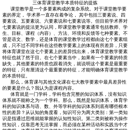
三体育课堂教学本质特征的提炼
课堂教学是一个多要素构成的复杂系统。对于课堂教学要
素的界定， 学术界一直存在着争论， 其中包括三要素说、四
要素说、五要素说、六要素说和七要素说等。但目前学术界对
七要素说的提法更为认同，即课堂教学要素通常包括教师、学
生、目标、课程（内容）、方法、环境和反馈等七种要素。不
管是语文、数学，还是体育的课堂教学过程都由这七个要素组
成，只不过不同学科在这些教学要素上的体现有所差异，只要
将体育课堂在这七个要素上的差异找出来，体育课堂教学要素
特征也就了然于目。在七个要素当中，如果有一个要素的特质
缺失，其他要素的特质也跟着消失，就说明这个要素是最重要
的特征，只有厘清这个最重要的特征，才能明确体育课堂教学
的本质特征。
那么，体育课与其他文化课在七大教学要素中最具差异性
的要素是什么？我认为是课程内容。
体育就是一门学科，学科包含完整的知识体系，没有知识
体系就不能称之为一个学科。那么，既然是知识体系，体育学
科的知识体系与语、数、外等学科的知识体系到底有哪些根本
性的差异？从认知的角度看，知识可分为两大类别：第一类知
识是指通过思维就能掌握的认知性知识。第二类则被称为操作
性知识，仅靠思考无法掌握，而必须在某种活动和实践当中才