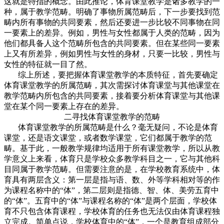
这就是特指的概念。由此推论，体育课堂教学是诸多教学的一
种，属于教学范畴。明确了事物所属范畴后，下一步要找到范
畴内所有事物的共同要素，然后还要进一步比较不同事物在同
一要素上的差异。例如，男性与女性都属于人类的范畴，因为
他们都具备人这个范畴所包含的共同要素。但在某些同一要素
上又有所差异，例如男性与女性的身材，只要一比较，男性与
女性的特征就一目了然。
综上所述，要把握体育课堂教学的本质特征，首先要确定
体育课堂教学的所属范畴，其次需探讨体育课堂与其他课堂在
教学范畴内所包含的共同要素，接着要分析体育课堂与其他课
堂在某个同一要素上存在的差异。
二寻找体育课堂教学的范畴
体育课堂教学的所属范畴是什么？毫无疑问，不论是体育
课堂，还是语文课堂，或者数学课堂，它们都属于教学的范
畴。基于此，一般教学规律均适用于所有课堂教学，所以从教
学意义上来看，体育只是学校众多教学科目之一，它与其他科
目同属于教学范畴。但需要注意的是，在学校教育系统中，体
育具有两层含义：第一层是指与语、数、外等学科相对等的作
为课程名称中的“体”，第二层则是指德、智、体、美劳五育中
的“体”。五育中的“体”与课程名称的“体”是两个层面，学校体
育不只包含体育课程，学校体育的任务也无法仅由体育课程独
立完成。简单点说，学校体育中的“体”，一个是教育组成部分