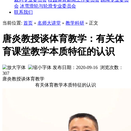
会
冰雪滑轮与轮滑专业委员会
联系我们
当前位置:
首页
»
名师大讲堂
»
教学科研
» 正文
唐炎教授谈体育教学：有关体
育课堂教学本质特征的认识
发布日期：2020-09-16 浏览次数：
307
唐炎教授谈体育教学
有关体育教学本质特征的认识