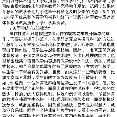
只能以身体不适为由予以搪塞，结果学生们在武术内容单元学
习结束后都始终未能领略教师的完整动作示范。试问，如果体
育教师的教学长期处于这样一种缺乏及时反馈的状态，学生的
技能学习效果和体育学习兴趣能好吗？理想的体育教学应该是
体育教师教其所长，学生学其所爱。
2.关于学练方式的设计
操作性并不只是按照技术动作的规格要求展开简单的操
作，而要讲究操作的艺术。如果只是完全照搬教科书的方法进
行教学，没有根据实际环境和要求进行设计和创新，尽管也展
现出了操作性，但学生会感觉很枯燥。因此，一名真正优秀的
体育教师，必须要具备对动作技术进行艺术化处理的能力，也
就是围绕某个项目教学内容进行教学设计的能力。例如，蹲踞
式起跑，如果只是简单重复的按照常规的练习方式进行教学，
学生学一下就会丧失兴趣。相反，如果添加一些新的要素，比
如竞赛或者器材，学生们的学练兴趣就马上会被提升。再比
如，快速跑，一位体育教师给每位学生发了一张报纸，但并没
有要求学生比谁跑的快，而是比谁在跑的过程中，报纸掉的次
数少，掉的少的人获得胜利。从这个例子可以看出，尽管体育
教师没有强调学生跑快，但却强调报纸掉落次数，而要想掉落
次数少，就必须跑得快，因为跑的越快，空气阻力就越大，就
越不容易掉。同样一个快速跑的教学内容，看上去似乎在比掉
落次数，但实际上却并没有脱离快速跑的教学本质。再比如，