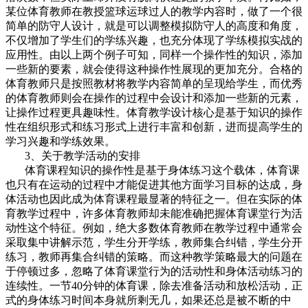
某位体育教师在教授篮球运球过人的教学内容时，做了一个很
简单的防守人设计，就是可以调整模拟防守人的高度和角度，
不仅增加了学生们的学练兴趣，也充分体现了学练模拟实战的
应用性。由以上两个例子可知，同样一个操作性的知识，添加
一些新的要素，就会使得这种操作性展现的更加充分。合格的
体育教师只是按照教材将教学内容简单的呈现给学生，而优秀
的体育教师则会在操作的过程中会设计和添加一些新的元素，
让操作过程更具趣味性。体育教学设计核心是基于知识的操作
性在组织形式和练习形式上进行丰富和创新，进而提高学生的
学习兴趣和学练效果。
3、关于教学活动的安排
体育课程知识的操作性是基于身体练习这个载体，体育课
也只有在运动的过程中才能促进其他方面学习目标的达成，身
体活动也因此成为体育课程最显著的特征之一。但在实际的体
育教学过程中，许多体育教师却未能准确把握体育课堂行为活
动性这个特征。例如，绝大多数体育教师在教学过程中通常会
采取集中讲解示范，学生分开学练，教师集合纠错，学生分开
练习，教师再集合纠错的策略。而这种教学策略最大的问题在
于停顿过多，忽略了体育课堂行为的活动性和身体活动练习的
连续性。一节40分钟的体育课，除去准备活动和放松活动，正
式的身体练习时间本身就所剩无几，如果还总是被不断的中