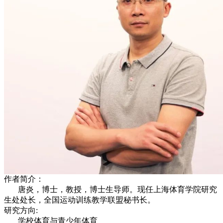
作者简介：
唐炎，博士，教授，博士生导师。现任上海体育学院研究
生处处长，全国运动训练教学联盟秘书长。
研究方向:
学校体育与青少年体育