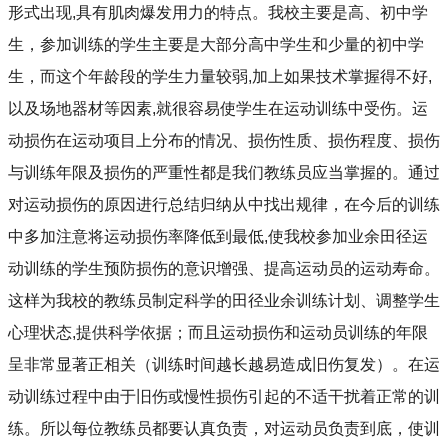
形式出现
,
具有肌肉爆发用力的特点。我校主要是高、初中学
生，参加训练的学生主要是大部分高中学生和少量的初中学
生，而这个年龄段的学生力量较弱
,
加上如果技术掌握得不好
,
以及场地器材等因素
,
就很容易使学生在运动训练中受伤。运
动损伤在运动项目上分布的情况、损伤性质、损伤程度、损伤
与训练年限及损伤的严重性都是我们教练员应当掌握的。通过
对运动损伤的原因进行总结归纳从中找出规律，在今后的训练
中多加注意将运动损伤率降低到最低
,
使我校参加业余田径运
动训练的学生预防损伤的意识增强、提高运动员的运动寿命。
这样为我校的教练员制定科学的田径业余训练计划、调整学生
心理状态
,
提供科学依据；而且运动损伤和运动员训练的年限
呈非常显著正相关（训练时间越长越易造成旧伤复发）。在运
动训练过程中由于旧伤或慢性损伤引起的不适干扰着正常的训
练。所以每位教练员都要认真负责，对运动员负责到底，使训