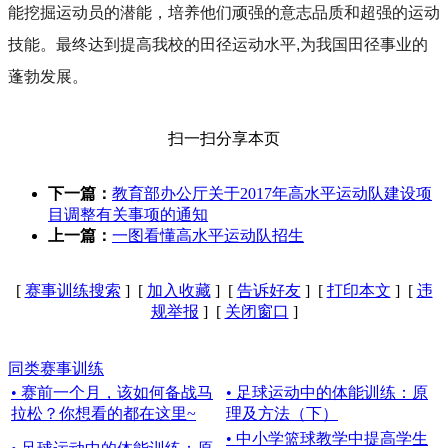
能挖掘运动员的潜能，培养他们顽强的意志品质和超强的运动
技能。最终达到提高我校的田径运动水平
,
为我国田径事业的
蓬勃发展。
扫一扫分享本页
下一篇：
教育部办公厅关于2017年高水平运动队建设项
目调整有关事项的通知
上一篇：
一图看懂高水平运动队招生
[
赛事训练搜索
] [
加入收藏
] [
告诉好友
] [
打印本文
] [
违
规举报
] [
关闭窗口
]
同类赛事训练
• 赛前一个月，该如何备战马
• 足球运动中的体能训练：原
拉松？你想看的都在这里~
理及方法（下）
• 中小学篮球教学中提高学生