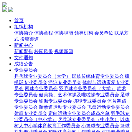
首页
组织机构
体协简介
体协章程
体协职能
领导机构
会员单位
联系方
式
投稿渠道
新闻中心
新闻聚焦
校园风采
视频新闻
文件通知
成绩公告
专业委员会
乒乓球专业委员会（大学）
民族传统体育专业委员会
橄
榄球专业委员会
游泳专业委员会
体能与运动康复专业委
员会
网球专业委员会
羽毛球专业委员会（大学）
武术
专业委员会
健美操、艺术体操及啦啦操专业委员会
足球
专业委员会
瑜伽专业委员会
掷球专业委员会
体育舞蹈
专业委员会
跆拳道运动专业委员会
飞盘运动专业委员会
射箭专业委员会
定向运动专业委员会成员名单
羽毛球专
业委员会（中小学）
乒乓球专业委员会（中小学）
以体
树人中小学体育教育工作委员会
小篮球专业委员会
篮球
裁判专业委员会
校园体育新闻工作委员会
跳绳专业委员