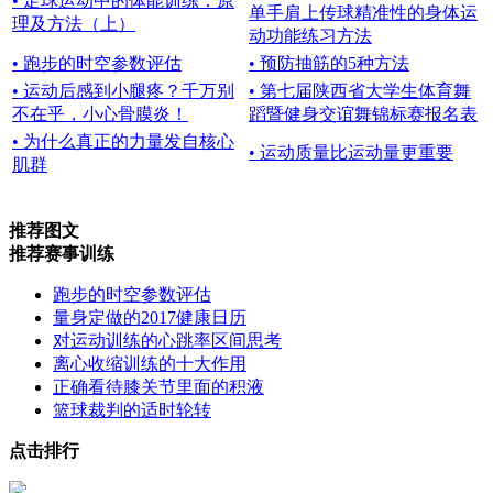
• 足球运动中的体能训练：原
单手肩上传球精准性的身体运
理及方法（上）
动功能练习方法
• 跑步的时空参数评估
• 预防抽筋的5种方法
• 运动后感到小腿疼？千万别
• 第七届陕西省大学生体育舞
不在乎，小心骨膜炎！
蹈暨健身交谊舞锦标赛报名表
• 为什么真正的力量发自核心
• 运动质量比运动量更重要
肌群
推荐图文
推荐赛事训练
跑步的时空参数评估
量身定做的2017健康日历
对运动训练的心跳率区间思考
离心收缩训练的十大作用
正确看待膝关节里面的积液
篮球裁判的适时轮转
点击排行