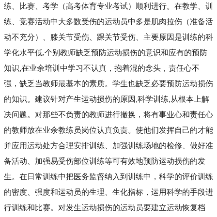
练、比赛、考学（高考体育专业考试）顺利进行。在教学、训
练、竞赛活动中大多数受伤的运动员中多是肌肉拉伤（准备活
动不充分）、膝关节受伤、踝关节受伤、主要原因是训练的科
学化水平低
,
个别教师缺乏预防运动损伤的意识和应有的预防
知识
,
在业余培训中学习不认真，抱着混的念头，责任心不
强，缺乏当教师最基本的素质。学生也缺乏必要预防运动损伤
的知识。建议针对产生运动损伤的原因
,
科学训练
,
从根本上解
决问题。对那些不负责的教师进行撤换，将有事业心和责任心
的教师放在业余教练员岗位认真负责。使他们发挥自己的才能
并应用运动处方合理安排训练、加强训练场地的检修、做好准
备活动、加强易受伤部位训练等可有效地预防运动损伤的发
生。在日常训练中把医务监督纳入到训练中，科学的评价训练
的密度、强度和运动员的生理、生化指标，运用科学的手段进
行训练和比赛。对发生运动损伤的运动员要建立运动恢复档