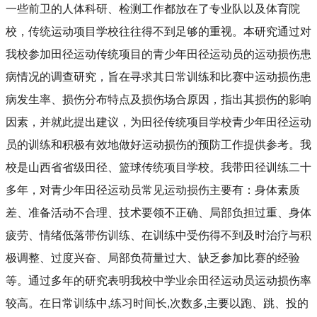
一些前卫的人体科研、检测工作都放在了专业队以及体育院
校，传统运动项目学校往往得不到足够的重视。本研究通过对
我校参加田径运动传统项目的青少年田径运动员的运动损伤患
病情况的调查研究，旨在寻求其日常训练和比赛中运动损伤患
病发生率、损伤分布特点及损伤场合原因，指出其损伤的影响
因素，并就此提出建议，为田径传统项目学校青少年田径运动
员的训练和积极有效地做好运动损伤的预防工作提供参考。我
校是山西省省级田径、篮球传统项目学校。我带田径训练二十
多年，对青少年田径运动员常见运动损伤主要有：身体素质
差、准备活动不合理、技术要领不正确、局部负担过重、身体
疲劳、情绪低落带伤训练、在训练中受伤得不到及时治疗与积
极调整、过度兴奋、局部负荷量过大、缺乏参加比赛的经验
等。通过多年的研究表明我校中学业余田径运动员运动损伤率
较高。在日常训练中
,
练习时间长
,
次数多
,
主要以跑、跳、投的