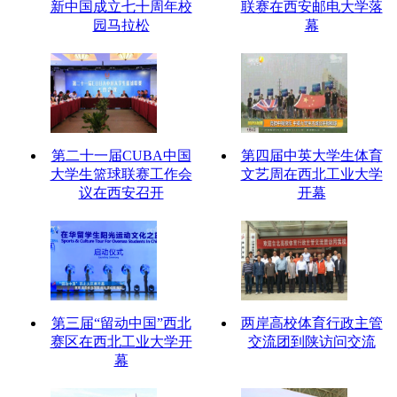
新中国成立七十周年校
联赛在西安邮电大学落
园马拉松
幕
第二十一届CUBA中国
第四届中英大学生体育
大学生篮球联赛工作会
文艺周在西北工业大学
议在西安召开
开幕
第三届“留动中国”西北
两岸高校体育行政主管
赛区在西北工业大学开
交流团到陕访问交流
幕