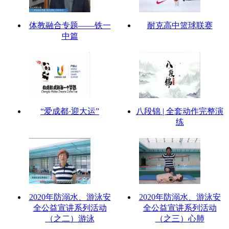
体教融合专题——铁一
耐克高中篮球联赛
中篇
“爱成都·迎大运”
八段锦 | 全套动作完整演
练
2020年防溺水、游泳安
2020年防溺水、游泳安
全公益宣讲系列活动
全公益宣讲系列活动
（之二）游泳
（之三）心肺