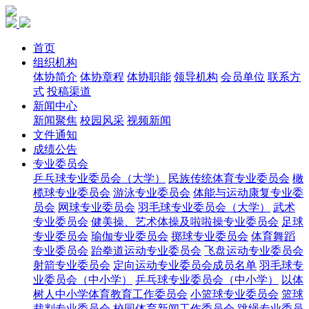
首页
组织机构
体协简介
体协章程
体协职能
领导机构
会员单位
联系方
式
投稿渠道
新闻中心
新闻聚焦
校园风采
视频新闻
文件通知
成绩公告
专业委员会
乒乓球专业委员会（大学）
民族传统体育专业委员会
橄
榄球专业委员会
游泳专业委员会
体能与运动康复专业委
员会
网球专业委员会
羽毛球专业委员会（大学）
武术
专业委员会
健美操、艺术体操及啦啦操专业委员会
足球
专业委员会
瑜伽专业委员会
掷球专业委员会
体育舞蹈
专业委员会
跆拳道运动专业委员会
飞盘运动专业委员会
射箭专业委员会
定向运动专业委员会成员名单
羽毛球专
业委员会（中小学）
乒乓球专业委员会（中小学）
以体
树人中小学体育教育工作委员会
小篮球专业委员会
篮球
裁判专业委员会
校园体育新闻工作委员会
跳绳专业委员