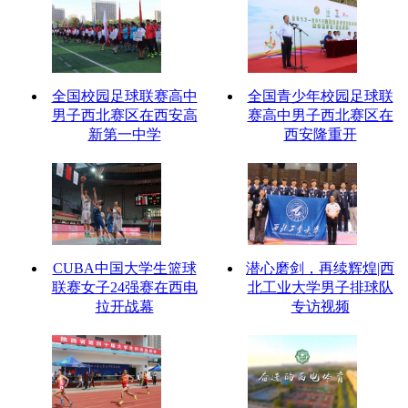
全国校园足球联赛高中
全国青少年校园足球联
男子西北赛区在西安高
赛高中男子西北赛区在
新第一中学
西安隆重开
CUBA中国大学生篮球
潜心磨剑，再续辉煌|西
联赛女子24强赛在西电
北工业大学男子排球队
拉开战幕
专访视频