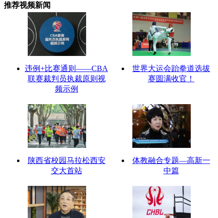
推荐视频新闻
违例+比赛通则——CBA
世界大运会跆拳道选拔
联赛裁判员执裁原则视
赛圆满收官！
频示例
陕西省校园马拉松西安
体教融合专题—高新一
交大首站
中篇