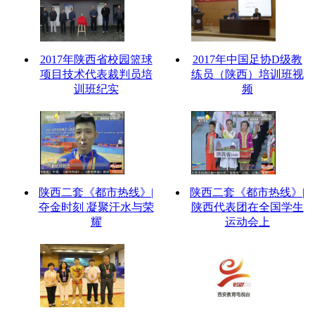
2017年陕西省校园篮球
2017年中国足协D级教
项目技术代表裁判员培
练员（陕西）培训班视
训班纪实
频
陕西二套《都市热线》|
陕西二套《都市热线》|
夺金时刻 凝聚汗水与荣
陕西代表团在全国学生
耀
运动会上