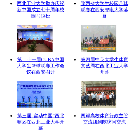
西北工业大学举办庆祝
陕西省大学生校园足球
新中国成立七十周年校
联赛在西安邮电大学落
园马拉松
幕
第二十一届CUBA中国
第四届中英大学生体育
大学生篮球联赛工作会
文艺周在西北工业大学
议在西安召开
开幕
第三届“留动中国”西北
两岸高校体育行政主管
赛区在西北工业大学开
交流团到陕访问交流
幕