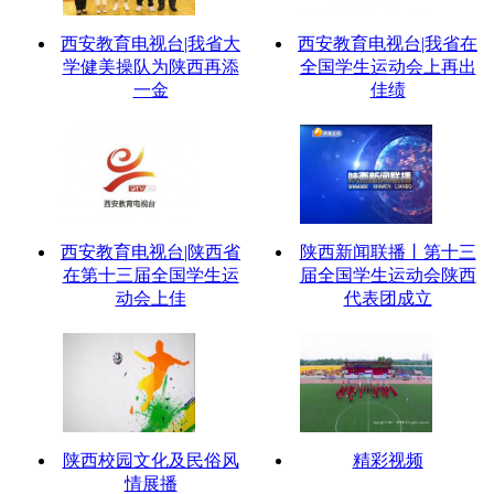
西安教育电视台|我省大
西安教育电视台|我省在
学健美操队为陕西再添
全国学生运动会上再出
一金
佳绩
西安教育电视台|陕西省
陕西新闻联播丨第十三
在第十三届全国学生运
届全国学生运动会陕西
动会上佳
代表团成立
陕西校园文化及民俗风
精彩视频
情展播