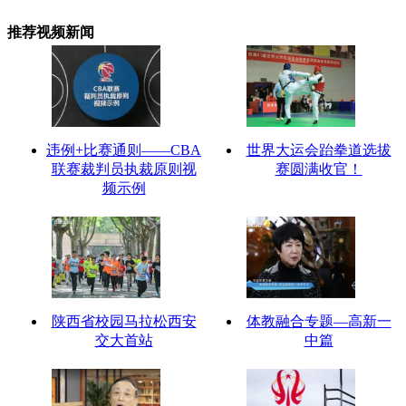
推荐视频新闻
违例+比赛通则——CBA
世界大运会跆拳道选拔
联赛裁判员执裁原则视
赛圆满收官！
频示例
陕西省校园马拉松西安
体教融合专题—高新一
交大首站
中篇