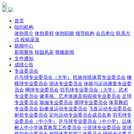
首页
组织机构
体协简介
体协章程
体协职能
领导机构
会员单位
联系方
式
投稿渠道
新闻中心
新闻聚焦
校园风采
视频新闻
文件通知
成绩公告
专业委员会
乒乓球专业委员会（大学）
民族传统体育专业委员会
橄
榄球专业委员会
游泳专业委员会
体能与运动康复专业委
员会
网球专业委员会
羽毛球专业委员会（大学）
武术
专业委员会
健美操、艺术体操及啦啦操专业委员会
足球
专业委员会
瑜伽专业委员会
掷球专业委员会
体育舞蹈
专业委员会
跆拳道运动专业委员会
飞盘运动专业委员会
射箭专业委员会
定向运动专业委员会成员名单
羽毛球专
业委员会（中小学）
乒乓球专业委员会（中小学）
以体
树人中小学体育教育工作委员会
小篮球专业委员会
篮球
裁判专业委员会
校园体育新闻工作委员会
跳绳专业委员