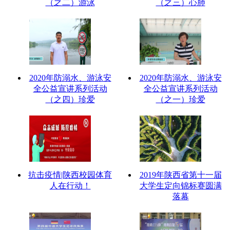
（之二）游泳
（之三）心肺
2020年防溺水、游泳安
2020年防溺水、游泳安
全公益宣讲系列活动
全公益宣讲系列活动
（之四）珍爱
（之一）珍爱
抗击疫情|陕西校园体育
2019年陕西省第十一届
人在行动！
大学生定向锦标赛圆满
落幕