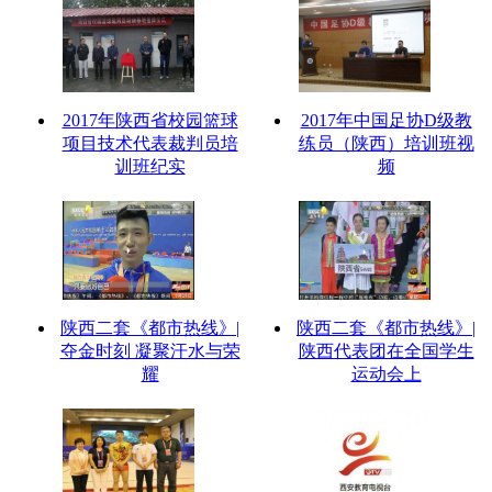
2017年陕西省校园篮球
2017年中国足协D级教
项目技术代表裁判员培
练员（陕西）培训班视
训班纪实
频
陕西二套《都市热线》|
陕西二套《都市热线》|
夺金时刻 凝聚汗水与荣
陕西代表团在全国学生
耀
运动会上