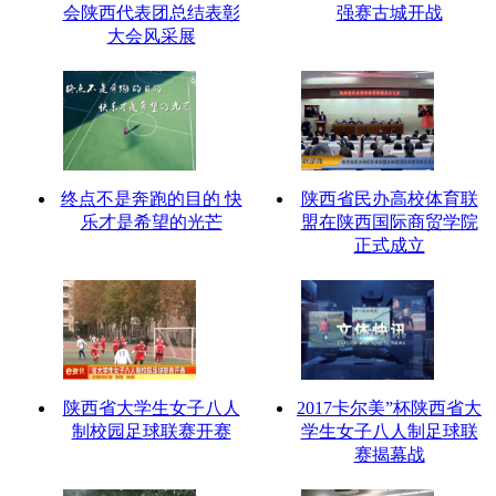
会陕西代表团总结表彰
强赛古城开战
大会风采展
终点不是奔跑的目的 快
陕西省民办高校体育联
乐才是希望的光芒
盟在陕西国际商贸学院
正式成立
陕西省大学生女子八人
2017卡尔美”杯陕西省大
制校园足球联赛开赛
学生女子八人制足球联
赛揭幕战