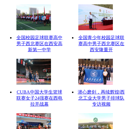
全国校园足球联赛高中
全国青少年校园足球联
男子西北赛区在西安高
赛高中男子西北赛区在
新第一中学
西安隆重开
CUBA中国大学生篮球
潜心磨剑，再续辉煌|西
联赛女子24强赛在西电
北工业大学男子排球队
拉开战幕
专访视频