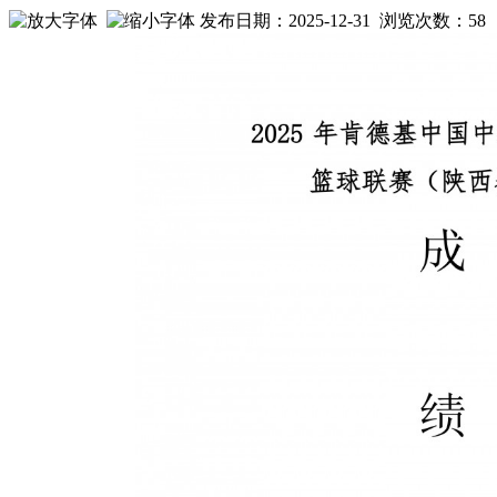
发布日期：2025-12-31 浏览次数：
58