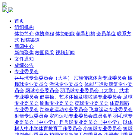
首页
组织机构
体协简介
体协章程
体协职能
领导机构
会员单位
联系方
式
投稿渠道
新闻中心
新闻聚焦
校园风采
视频新闻
文件通知
成绩公告
专业委员会
乒乓球专业委员会（大学）
民族传统体育专业委员会
橄
榄球专业委员会
游泳专业委员会
体能与运动康复专业委
员会
网球专业委员会
羽毛球专业委员会（大学）
武术
专业委员会
健美操、艺术体操及啦啦操专业委员会
足球
专业委员会
瑜伽专业委员会
掷球专业委员会
体育舞蹈
专业委员会
跆拳道运动专业委员会
飞盘运动专业委员会
射箭专业委员会
定向运动专业委员会成员名单
羽毛球专
业委员会（中小学）
乒乓球专业委员会（中小学）
以体
树人中小学体育教育工作委员会
小篮球专业委员会
篮球
裁判专业委员会
校园体育新闻工作委员会
跳绳专业委员