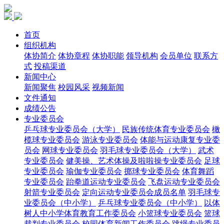
首页
组织机构
体协简介
体协章程
体协职能
领导机构
会员单位
联系方
式
投稿渠道
新闻中心
新闻聚焦
校园风采
视频新闻
文件通知
成绩公告
专业委员会
乒乓球专业委员会（大学）
民族传统体育专业委员会
橄
榄球专业委员会
游泳专业委员会
体能与运动康复专业委
员会
网球专业委员会
羽毛球专业委员会（大学）
武术
专业委员会
健美操、艺术体操及啦啦操专业委员会
足球
专业委员会
瑜伽专业委员会
掷球专业委员会
体育舞蹈
专业委员会
跆拳道运动专业委员会
飞盘运动专业委员会
射箭专业委员会
定向运动专业委员会成员名单
羽毛球专
业委员会（中小学）
乒乓球专业委员会（中小学）
以体
树人中小学体育教育工作委员会
小篮球专业委员会
篮球
裁判专业委员会
校园体育新闻工作委员会
跳绳专业委员