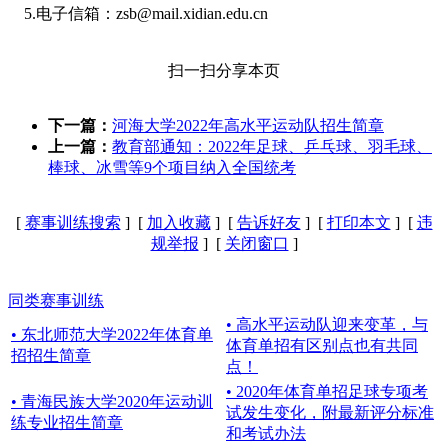
5.电子信箱：zsb@mail.xidian.edu.cn
扫一扫分享本页
下一篇：
河海大学2022年高水平运动队招生简章
上一篇：
教育部通知：2022年足球、乒乓球、羽毛球、
棒球、冰雪等9个项目纳入全国统考
[
赛事训练搜索
] [
加入收藏
] [
告诉好友
] [
打印本文
] [
违
规举报
] [
关闭窗口
]
同类赛事训练
• 高水平运动队迎来变革，与
• 东北师范大学2022年体育单
体育单招有区别点也有共同
招招生简章
点！
• 2020年体育单招足球专项考
• 青海民族大学2020年运动训
试发生变化，附最新评分标准
练专业招生简章
和考试办法