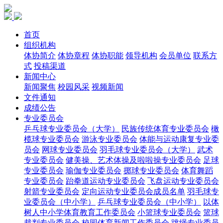
首页
组织机构
体协简介
体协章程
体协职能
领导机构
会员单位
联系方
式
投稿渠道
新闻中心
新闻聚焦
校园风采
视频新闻
文件通知
成绩公告
专业委员会
乒乓球专业委员会（大学）
民族传统体育专业委员会
橄
榄球专业委员会
游泳专业委员会
体能与运动康复专业委
员会
网球专业委员会
羽毛球专业委员会（大学）
武术
专业委员会
健美操、艺术体操及啦啦操专业委员会
足球
专业委员会
瑜伽专业委员会
掷球专业委员会
体育舞蹈
专业委员会
跆拳道运动专业委员会
飞盘运动专业委员会
射箭专业委员会
定向运动专业委员会成员名单
羽毛球专
业委员会（中小学）
乒乓球专业委员会（中小学）
以体
树人中小学体育教育工作委员会
小篮球专业委员会
篮球
裁判专业委员会
校园体育新闻工作委员会
跳绳专业委员