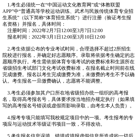
1.考生必须统一在“中国运动文化教育网”或“体教联盟
APP”中“普通高等学校运动训练、武术与民族传统体育专业招
生系统”（以下简称“体育招生系统”）进行注册（验证考生报
名资格）并报名，具体时间：
注册时间：2022年2月7日12:00至3月7日12:00
报名时间：2022年3月1日12:00至3月10日12:00
2.考生依据公布的专业考试时间，合理选择不超过2所招生
院校进行报名，并确定好志愿顺序。录取将依据考生确定的志
愿顺序执行。考生需依据体育专项考试的收费标准和生源所在
省级招生考试部门文化考试收费标准，在报名截止时间前在线
完成缴费。报名以考生完成缴费为准，未缴费的考生不予以确
认。考生报名一旦缴费确认，志愿将不能调整。
3.考生必须参加其户口所在地省级招办统一组织的高考报
名，取得高考报名号，具体要求按当地招办规定执行（如果填
写的高考报名号错误或虚假而影响录取，由考生本人负责）。
4.报考专项只能填写我校规定项目中的一项。考生报考的专
项应与运动技术等级证书项目一致，不得改动。
5.考生报名信息误填、错填或填报虚假信息所造成的一切后