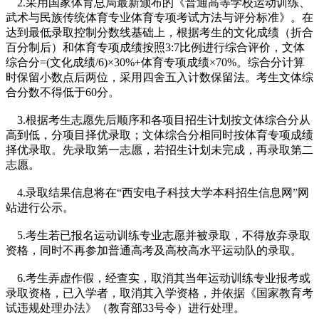
2.采用国家体育总局最新颁布的《普通高等学校运动训练、
武术与民族传统体育专业体育专项考试方法与评分标准》。在
达到最低录取控制分数线基础上，根据考生的文化成绩（折合
百分制后）和体育专项成绩按照3:7比例进行综合评价，文体
综合分=(文化成绩/6)×30%+体育专项成绩×70%。综合分计算
时保留小数点后两位，采用四舍五入计数保留法。考生文体综
合分数不得低于60分。
3.根据考生志愿先后顺序和各项目招生计划按文体综合分从
高到低，分项目择优录取；文体综合分相同时按体育专项成绩
择优录取。先录取第一志愿，若招生计划未完成，再录取第二
志愿。
4.录取结果信息将在“西安电子科技大学本科招生信息网”网
站进行公示。
5.考生若已报名运动训练专业志愿并被录取，不得放弃录取
资格，同时不再参加普通高考及高校高水平运动队的录取。
6.考生弄虚作假，经查实，取消其当年运动训练专业报考或
录取资格，已入学者，取消其入学资格，并依据《国家教育考
试违规处理办法》（教育部33号令）进行处理。