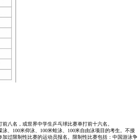
打前八名，或世界中学生乒乓球比赛单打前十六名。
蝶泳、100米仰泳、100米蛙泳、100米自由泳项目的考生。不接
参加过限制性比赛的运动员报名。限制性比赛包括：中国游泳争