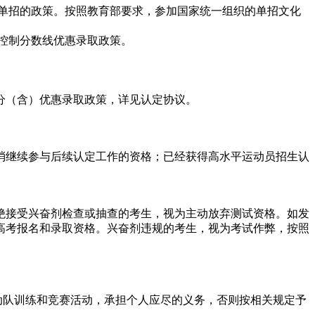
单招的政策。按照教育部要求，参加国家统一组织的单招文化
控制分数线优惠录取政策。
分（含）优惠录取政策，详见认定协议。
消继续参与后续认定工作的资格；已经获得高水平运动员招生认
绝接受兴奋剂检查或抽查的考生，视为主动放弃测试资格。如发
高考报名和录取资格。兴奋剂违规的考生，视为考试作弊，按照
动队训练和竞赛活动，承担个人应尽的义务，否则按相关规定予