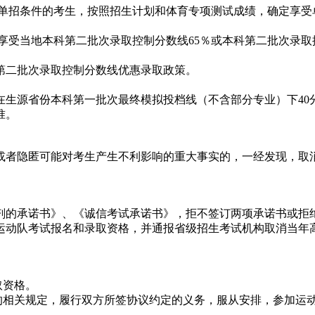
单招条件的考生，按照招生计划和体育专项测试成绩，确定享受
享受当地本科第二批次录取控制分数线65％或本科第二批次录取
第二批次录取控制分数线优惠录取政策。
在生源省份本科第一批次最终模拟投档线（不含部分专业）下40
准。
者隐匿可能对考生产生不利影响的重大事实的，一经发现，取
的承诺书》、《诚信考试承诺书》，拒不签订两项承诺书或拒
运动队考试报名和录取资格，并通报省级招生考试机构取消当年
取资格。
的相关规定，履行双方所签协议约定的义务，服从安排，参加运