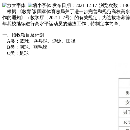
发布日期：2021-12-17 浏览次数：
136
根据 《教育部 国家体育总局关于进一步完善和规范高校高水平
作的通知》（教学厅〔2021〕7号）的有关规定，为选拔培养
年我校继续进行高水平运动员的选拔工作，特制定本简章。
一、招收项目及计划
A类：篮球、乒乓球、游泳、田径
B类：网球、羽毛球
C类：足球