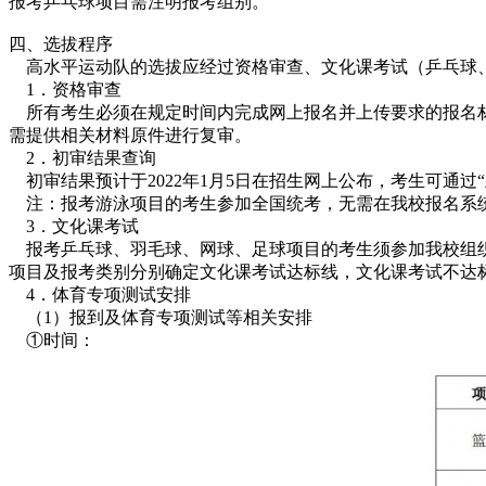
报考乒乓球项目需注明报考组别。
四、选拔程序
高水平运动队的选拔应经过资格审查、文化课考试（乒乓球、
1．资格审查
所有考生必须在规定时间内完成网上报名并上传要求的报名材
需提供相关材料原件进行复审。
2．初审结果查询
初审结果预计于2022年1月5日在招生网上公布，考生可通过“
注：报考游泳项目的考生参加全国统考，无需在我校报名系
3．文化课考试
报考乒乓球、羽毛球、网球、足球项目的考生须参加我校组织的
项目及报考类别分别确定文化课考试达标线，文化课考试不达
4．体育专项测试安排
（1）报到及体育专项测试等相关安排
①时间：