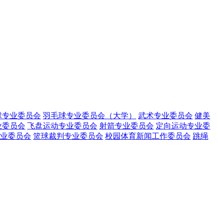
球专业委员会
羽毛球专业委员会（大学）
武术专业委员会
健美
业委员会
飞盘运动专业委员会
射箭专业委员会
定向运动专业委
业委员会
篮球裁判专业委员会
校园体育新闻工作委员会
跳绳