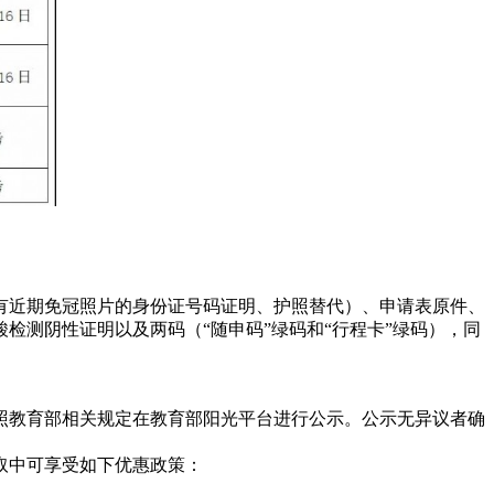
有近期免冠照片的身份证号码证明、护照替代）、申请表原件、
检测阴性证明以及两码（“随申码”绿码和“行程卡”绿码），同
照教育部相关规定在教育部阳光平台进行公示。公示无异议者确
取中可享受如下优惠政策：