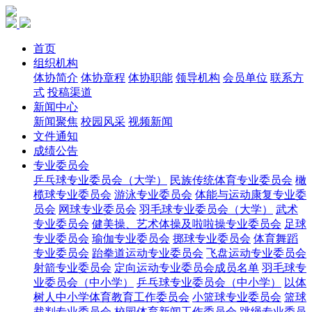
首页
组织机构
体协简介
体协章程
体协职能
领导机构
会员单位
联系方
式
投稿渠道
新闻中心
新闻聚焦
校园风采
视频新闻
文件通知
成绩公告
专业委员会
乒乓球专业委员会（大学）
民族传统体育专业委员会
橄
榄球专业委员会
游泳专业委员会
体能与运动康复专业委
员会
网球专业委员会
羽毛球专业委员会（大学）
武术
专业委员会
健美操、艺术体操及啦啦操专业委员会
足球
专业委员会
瑜伽专业委员会
掷球专业委员会
体育舞蹈
专业委员会
跆拳道运动专业委员会
飞盘运动专业委员会
射箭专业委员会
定向运动专业委员会成员名单
羽毛球专
业委员会（中小学）
乒乓球专业委员会（中小学）
以体
树人中小学体育教育工作委员会
小篮球专业委员会
篮球
裁判专业委员会
校园体育新闻工作委员会
跳绳专业委员