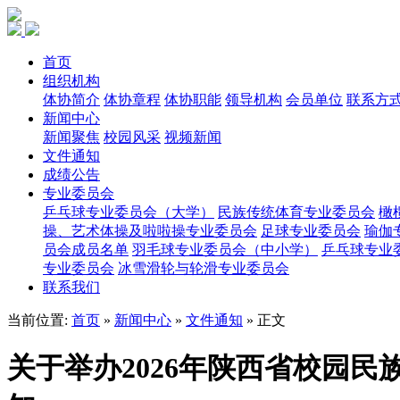
首页
组织机构
体协简介
体协章程
体协职能
领导机构
会员单位
联系方
新闻中心
新闻聚焦
校园风采
视频新闻
文件通知
成绩公告
专业委员会
乒乓球专业委员会（大学）
民族传统体育专业委员会
橄
操、艺术体操及啦啦操专业委员会
足球专业委员会
瑜伽
员会成员名单
羽毛球专业委员会（中小学）
乒乓球专业
专业委员会
冰雪滑轮与轮滑专业委员会
联系我们
当前位置:
首页
»
新闻中心
»
文件通知
» 正文
关于举办2026年陕西省校园