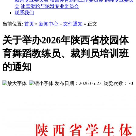
会
冰雪滑轮与轮滑专业委员会
联系我们
当前位置:
首页
»
新闻中心
»
文件通知
» 正文
关于举办2026年陕西省校园体
育舞蹈教练员、裁判员培训班
的通知
发布日期：2026-05-27 浏览次数：
70