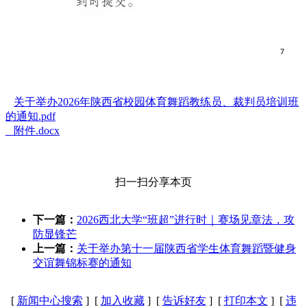
关于举办2026年陕西省校园体育舞蹈教练员、裁判员培训班
的通知.pdf
附件.docx
扫一扫分享本页
下一篇：
2026西北大学“班超”进行时｜赛场见章法，攻
防显锋芒
上一篇：
关于举办第十一届陕西省学生体育舞蹈暨健身
交谊舞锦标赛的通知
[
新闻中心搜索
] [
加入收藏
] [
告诉好友
] [
打印本文
] [
违