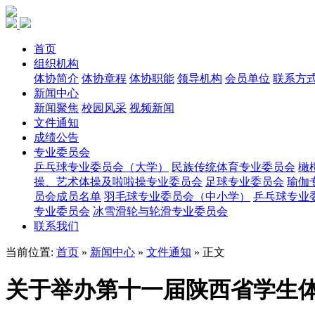
首页
组织机构
体协简介
体协章程
体协职能
领导机构
会员单位
联系方
新闻中心
新闻聚焦
校园风采
视频新闻
文件通知
成绩公告
专业委员会
乒乓球专业委员会（大学）
民族传统体育专业委员会
橄
操、艺术体操及啦啦操专业委员会
足球专业委员会
瑜伽
员会成员名单
羽毛球专业委员会（中小学）
乒乓球专业
专业委员会
冰雪滑轮与轮滑专业委员会
联系我们
当前位置:
首页
»
新闻中心
»
文件通知
» 正文
关于举办第十一届陕西省学生