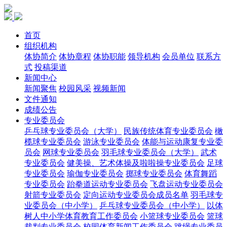
首页
组织机构
体协简介
体协章程
体协职能
领导机构
会员单位
联系方
式
投稿渠道
新闻中心
新闻聚焦
校园风采
视频新闻
文件通知
成绩公告
专业委员会
乒乓球专业委员会（大学）
民族传统体育专业委员会
橄
榄球专业委员会
游泳专业委员会
体能与运动康复专业委
员会
网球专业委员会
羽毛球专业委员会（大学）
武术
专业委员会
健美操、艺术体操及啦啦操专业委员会
足球
专业委员会
瑜伽专业委员会
掷球专业委员会
体育舞蹈
专业委员会
跆拳道运动专业委员会
飞盘运动专业委员会
射箭专业委员会
定向运动专业委员会成员名单
羽毛球专
业委员会（中小学）
乒乓球专业委员会（中小学）
以体
树人中小学体育教育工作委员会
小篮球专业委员会
篮球
裁判专业委员会
校园体育新闻工作委员会
跳绳专业委员