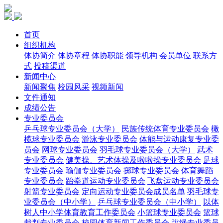
首页
组织机构
体协简介
体协章程
体协职能
领导机构
会员单位
联系方
式
投稿渠道
新闻中心
新闻聚焦
校园风采
视频新闻
文件通知
成绩公告
专业委员会
乒乓球专业委员会（大学）
民族传统体育专业委员会
橄
榄球专业委员会
游泳专业委员会
体能与运动康复专业委
员会
网球专业委员会
羽毛球专业委员会（大学）
武术
专业委员会
健美操、艺术体操及啦啦操专业委员会
足球
专业委员会
瑜伽专业委员会
掷球专业委员会
体育舞蹈
专业委员会
跆拳道运动专业委员会
飞盘运动专业委员会
射箭专业委员会
定向运动专业委员会成员名单
羽毛球专
业委员会（中小学）
乒乓球专业委员会（中小学）
以体
树人中小学体育教育工作委员会
小篮球专业委员会
篮球
裁判专业委员会
校园体育新闻工作委员会
跳绳专业委员