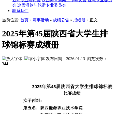
会
冰雪滑轮与轮滑专业委员会
联系我们
当前位置:
首页
»
赛事活动
»
成绩公告
»
成绩册
» 正文
2025年第45届陕西省大学生排
球锦标赛成绩册
发布日期：2026-01-13 浏览次数：
344