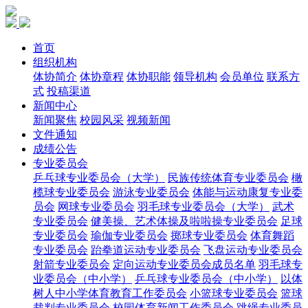
首页
组织机构
体协简介
体协章程
体协职能
领导机构
会员单位
联系方
式
投稿渠道
新闻中心
新闻聚焦
校园风采
视频新闻
文件通知
成绩公告
专业委员会
乒乓球专业委员会（大学）
民族传统体育专业委员会
橄
榄球专业委员会
游泳专业委员会
体能与运动康复专业委
员会
网球专业委员会
羽毛球专业委员会（大学）
武术
专业委员会
健美操、艺术体操及啦啦操专业委员会
足球
专业委员会
瑜伽专业委员会
掷球专业委员会
体育舞蹈
专业委员会
跆拳道运动专业委员会
飞盘运动专业委员会
射箭专业委员会
定向运动专业委员会成员名单
羽毛球专
业委员会（中小学）
乒乓球专业委员会（中小学）
以体
树人中小学体育教育工作委员会
小篮球专业委员会
篮球
裁判专业委员会
校园体育新闻工作委员会
跳绳专业委员