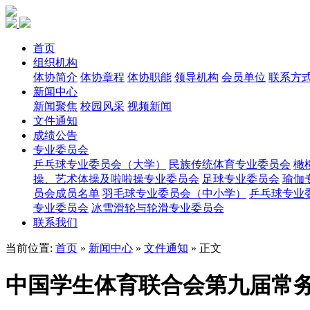
首页
组织机构
体协简介
体协章程
体协职能
领导机构
会员单位
联系方
新闻中心
新闻聚焦
校园风采
视频新闻
文件通知
成绩公告
专业委员会
乒乓球专业委员会（大学）
民族传统体育专业委员会
橄
操、艺术体操及啦啦操专业委员会
足球专业委员会
瑜伽
员会成员名单
羽毛球专业委员会（中小学）
乒乓球专业
专业委员会
冰雪滑轮与轮滑专业委员会
联系我们
当前位置:
首页
»
新闻中心
»
文件通知
» 正文
中国学生体育联合会第九届常