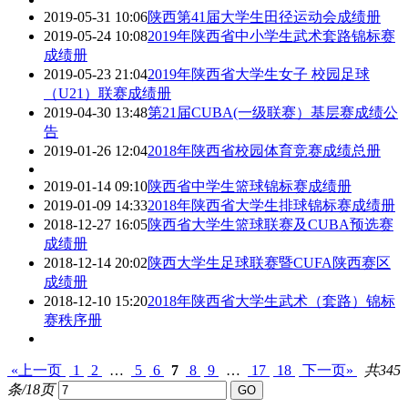
2019-05-31 10:06
陕西第41届大学生田径运动会成绩册
2019-05-24 10:08
2019年陕西省中小学生武术套路锦标赛
成绩册
2019-05-23 21:04
2019年陕西省大学生女子 校园足球
（U21）联赛成绩册
2019-04-30 13:48
第21届CUBA(一级联赛）基层赛成绩公
告
2019-01-26 12:04
2018年陕西省校园体育竞赛成绩总册
2019-01-14 09:10
陕西省中学生篮球锦标赛成绩册
2019-01-09 14:33
2018年陕西省大学生排球锦标赛成绩册
2018-12-27 16:05
陕西省大学生篮球联赛及CUBA预选赛
成绩册
2018-12-14 20:02
陕西大学生足球联赛暨CUFA陕西赛区
成绩册
2018-12-10 15:20
2018年陕西省大学生武术（套路）锦标
赛秩序册
«上一页
1
2
…
5
6
7
8
9
…
17
18
下一页»
共345
条/18页