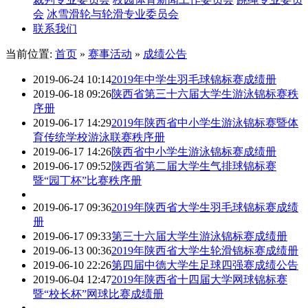
会
冰雪滑轮与轮滑专业委员会
联系我们
当前位置:
首页
»
赛事活动
»
成绩公告
2019-06-24 10:14
2019年中学生羽毛球锦标赛成绩册
2019-06-18 09:26
陕西省第三十六届大学生游泳锦标赛秩
序册
2019-06-17 14:29
2019年陕西省中小学生游泳锦标赛暨体
育传统学校游泳联赛秩序册
2019-06-17 14:26
陕西省中小学生游泳锦标赛成绩册
2019-06-17 09:52
陕西省第二届大学生气排球锦标赛
暨“园丁杯”比赛秩序册
2019-06-17 09:36
2019年陕西省大学生羽毛球锦标赛成绩
册
2019-06-17 09:33
第三十六届大学生游泳锦标赛成绩册
2019-06-13 00:36
2019年陕西省大学生轮滑锦标赛成绩册
2019-06-10 22:26
第四届中德大学生足球四强赛成绩公告
2019-06-04 12:47
2019年陕西省十四届大学网球锦标赛
暨“校长杯”网球比赛成绩册