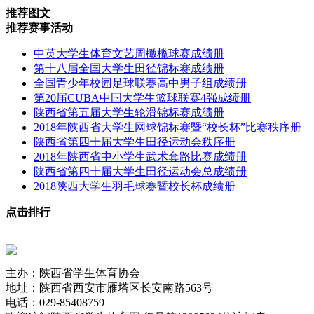
推荐图文
推荐赛事活动
中英大学生体育文艺周橄榄球赛成绩册
第十八届全国大学生田径锦标赛成绩册
全国青少年校园足球联赛高中男子组成绩册
第20届CUBA中国大学生篮球联赛4强成绩册
陕西省第五届大学生轮滑锦标赛成绩册
2018年陕西省大学生网球锦标赛暨“校长杯”比赛秩序册
陕西省第四十届大学生田径运动会秩序册
2018年陕西省中小学生武术套路比赛成绩册
陕西省第四十届大学生田径运动会总成绩册
2018陕西大学生羽毛球赛暨校长杯成绩册
点击排行
主办：陕西省学生体育协会
地址：陕西省西安市雁塔区长安南路563号
电话：029-85408759