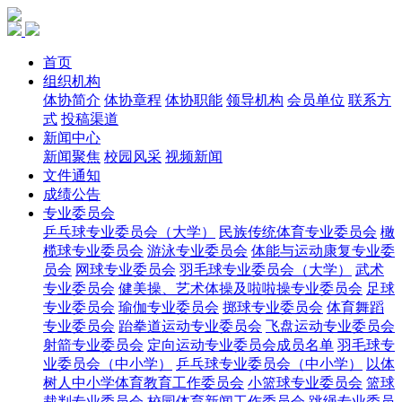
首页
组织机构
体协简介
体协章程
体协职能
领导机构
会员单位
联系方
式
投稿渠道
新闻中心
新闻聚焦
校园风采
视频新闻
文件通知
成绩公告
专业委员会
乒乓球专业委员会（大学）
民族传统体育专业委员会
橄
榄球专业委员会
游泳专业委员会
体能与运动康复专业委
员会
网球专业委员会
羽毛球专业委员会（大学）
武术
专业委员会
健美操、艺术体操及啦啦操专业委员会
足球
专业委员会
瑜伽专业委员会
掷球专业委员会
体育舞蹈
专业委员会
跆拳道运动专业委员会
飞盘运动专业委员会
射箭专业委员会
定向运动专业委员会成员名单
羽毛球专
业委员会（中小学）
乒乓球专业委员会（中小学）
以体
树人中小学体育教育工作委员会
小篮球专业委员会
篮球
裁判专业委员会
校园体育新闻工作委员会
跳绳专业委员