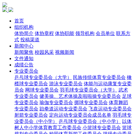
首页
组织机构
体协简介
体协章程
体协职能
领导机构
会员单位
联系方
式
投稿渠道
新闻中心
新闻聚焦
校园风采
视频新闻
文件通知
成绩公告
专业委员会
乒乓球专业委员会（大学）
民族传统体育专业委员会
橄
榄球专业委员会
游泳专业委员会
体能与运动康复专业委
员会
网球专业委员会
羽毛球专业委员会（大学）
武术
专业委员会
健美操、艺术体操及啦啦操专业委员会
足球
专业委员会
瑜伽专业委员会
掷球专业委员会
体育舞蹈
专业委员会
跆拳道运动专业委员会
飞盘运动专业委员会
射箭专业委员会
定向运动专业委员会成员名单
羽毛球专
业委员会（中小学）
乒乓球专业委员会（中小学）
以体
树人中小学体育教育工作委员会
小篮球专业委员会
篮球
裁判专业委员会
校园体育新闻工作委员会
跳绳专业委员