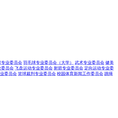
球专业委员会
羽毛球专业委员会（大学）
武术专业委员会
健美
业委员会
飞盘运动专业委员会
射箭专业委员会
定向运动专业委
业委员会
篮球裁判专业委员会
校园体育新闻工作委员会
跳绳