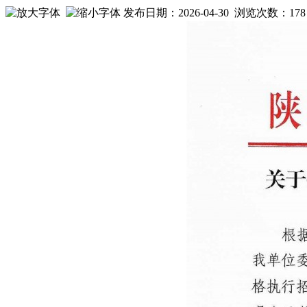
发布日期：2026-04-30 浏览次数：
178