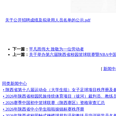
关于公开招聘成绩及拟录用人员名单的公示.pdf
下一篇：
平凡而伟大 致敬为一位劳动者
上一篇：
关于举办第六届陕西省校园篮球联赛暨NBA中
[
新闻中
同类新闻中心
• 陕西省第十八届运动会（大学生组）女子足球项目秩序册及
• 2026年陕西省校园民族传统体育项目（拔河）裁判员、教
• 2026赛季中国初中篮球联赛（陕西赛区）资格审查汇总
• 2026年陕西省中小学生啦啦操锦标赛秩序册
• 2026年陕西省校园触式橄榄球裁判员和教练员培训班学员名