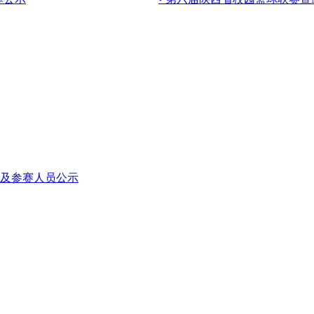
及参赛人员公示