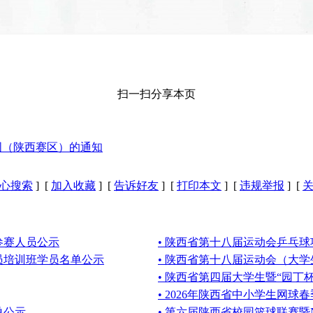
扫一扫分享本页
国（陕西赛区）的通知
心搜索
] [
加入收藏
] [
告诉好友
] [
打印本文
] [
违规举报
] [
参赛人员公示
• 陕西省第十八届运动会乒乓球
练员培训班学员名单公示
• 陕西省第十八届运动会（大
• 陕西省第四届大学生暨“园丁
• 2026年陕西省中小学生网球
单公示
• 第六届陕西省校园篮球联赛暨