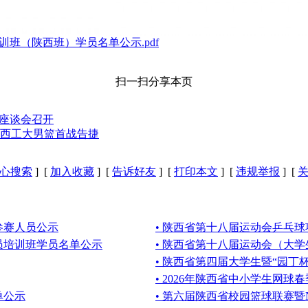
训班（陕西班）学员名单公示.pdf
扫一扫分享本页
作座谈会召开
西工大男篮首战告捷
心搜索
] [
加入收藏
] [
告诉好友
] [
打印本文
] [
违规举报
] [
参赛人员公示
• 陕西省第十八届运动会乒乓球
练员培训班学员名单公示
• 陕西省第十八届运动会（大
• 陕西省第四届大学生暨“园丁
• 2026年陕西省中小学生网球
单公示
• 第六届陕西省校园篮球联赛暨