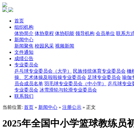
首页
组织机构
体协简介
体协章程
体协职能
领导机构
会员单位
联系方
新闻中心
新闻聚焦
校园风采
视频新闻
文件通知
成绩公告
专业委员会
乒乓球专业委员会（大学）
民族传统体育专业委员会
橄
操、艺术体操及啦啦操专业委员会
足球专业委员会
瑜伽
员会成员名单
羽毛球专业委员会（中小学）
乒乓球专业
专业委员会
冰雪滑轮与轮滑专业委员会
联系我们
当前位置:
首页
»
新闻中心
»
注册公示
» 正文
2025年全国中小学篮球教练