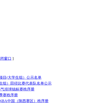
关闭窗口
]
项目(大学生组）公示名单
学生组）田径比赛代表队名单公示
杯气排球锦标赛秩序册
春季赛秩序册
NBA中国（陕西赛区）秩序册