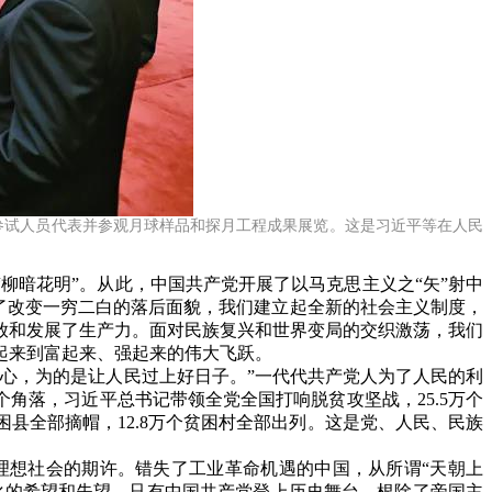
研参试人员代表并参观月球样品和探月工程成果展览。这是习近平等在人民
“柳暗花明”。从此，中国共产党开展了以马克思主义之“矢”射中
为了改变一穷二白的落后面貌，我们建立起全新的社会主义制度，
放和发展了生产力。面对民族复兴和世界变局的交织激荡，我们
起来到富起来、强起来的伟大飞跃。
的心，为的是让人民过上好日子。”一代代共产党人为了人民的利
个角落，习近平总书记带领全党全国打响脱贫攻坚战，
25.5万个
困县全部摘帽，12.8万个贫困村全部出列。这是党、人民、民族
理想社会的期许。错失了工业革命机遇的中国，从所谓“天朝上
化的希望和失望。只有中国共产党登上历史舞台，根除了帝国主