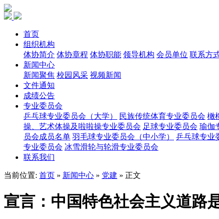
首页
组织机构
体协简介
体协章程
体协职能
领导机构
会员单位
联系方
新闻中心
新闻聚焦
校园风采
视频新闻
文件通知
成绩公告
专业委员会
乒乓球专业委员会（大学）
民族传统体育专业委员会
橄
操、艺术体操及啦啦操专业委员会
足球专业委员会
瑜伽
员会成员名单
羽毛球专业委员会（中小学）
乒乓球专业
专业委员会
冰雪滑轮与轮滑专业委员会
联系我们
当前位置:
首页
»
新闻中心
»
党建
» 正文
宣言：中国特色社会主义道路