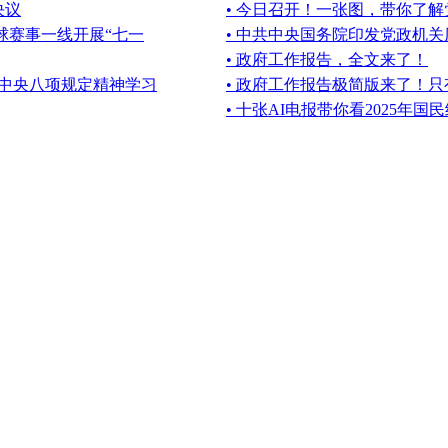
决议
• 今日召开！一张图，带你了
球赛事一线开展“七一
• 中共中央国务院印发党政机
• 政府工作报告，全文来了！
彻中央八项规定精神学习
• 政府工作报告极简版来了！只有
• 十张AI电报带你看2025年