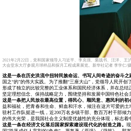
2021年2月22日，党和国家领导人习近平、李克强、栗战书、汪洋
大会堂东大厅参观月球样品和探月工程成果展览。新华社记者 李学仁/
这是一条在历史洪流中扭转民族命运、书写人间奇迹的奋斗之
国之“的”的伟大实践。为了推翻“三座大山”，党领导人民开
形成了独立的比较完整的工业体系和国民经济体系，并在总结
坚定理想信念、保持战略定力，围绕坚持和发展中国特色社会
这是一条把人民放在最高位置，得民心、顺民意、惠民利的初
益和福祉，把青春和生命、鲜血和汗水，倾注在这片可爱的土
驻村工作队挺进一线，近200万名乡镇干部、数百万村干部倾力
的伟大光荣，是我国社会主义制度优越性的充分体现，标志着
这是一条在经济文化落后国家探索建设现代化的创造之路。
国”跌落成任人宰割的“鱼肉”。严复著《原强》《辟韩》，