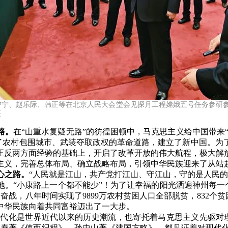
、王沪宁、赵乐际、韩正等在北京人民大会堂会见探月工程嫦娥五号任务参
摄
路。
在“山重水复疑无路”的彷徨困顿中，马克思主义给中国带来
创了农村包围城市、武装夺取政权的革命道路，建立了新中国。
正反两方面经验的基础上，开启了改革开放的伟大航程，极大解
主义，完善总体布局、确立战略布局，引领中华民族迎来了从站
心之路。
“人民就是江山，共产党打江山、守江山，守的是人民
地。“小康路上一个都不能少”！为了让幸福的阳光洒遍神州每一
奋战，八年时间实现了9899万农村贫困人口全部脱贫，832个贫
中华民族向着共同富裕迈出了一大步。
现代化是世界近代以来的历史潮流，也寄托着马克思主义先驱对
郭嵩焘著《使西纪程》，孙中山著《建国方略》，都见证着对现代