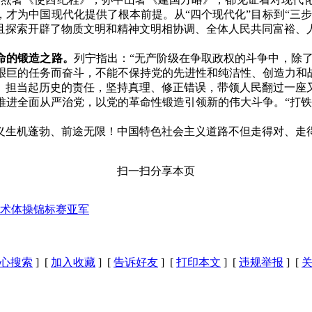
才为中国现代化提供了根本前提。从“四个现代化”目标到“三
且探索开辟了物质文明和精神文明相协调、全体人民共同富裕、
命的锻造之路。
列宁指出：“无产阶级在争取政权的斗争中，除了
艰巨的任务而奋斗，不能不保持党的先进性和纯洁性、创造力和战
、担当起历史的责任，坚持真理、修正错误，带领人民翻过一座
推进全面从严治党，以党的革命性锻造引领新的伟大斗争。“打铁
义生机蓬勃、前途无限！中国特色社会主义道路不但走得对、走
扫一扫分享本页
术体操锦标赛亚军
心搜索
] [
加入收藏
] [
告诉好友
] [
打印本文
] [
违规举报
] [